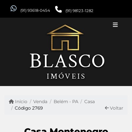
(91) 93618-0454
(91) 98123-1282
Início
Venda
Belém - PA
Casa
Código 2769
Voltar
Casa Montenegro