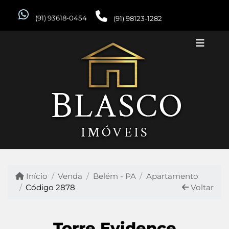
(91) 93618-0454
(91) 98123-1282
Início
Venda
Belém - PA
Apartamento
Código 2878
Voltar
Torre Evidence