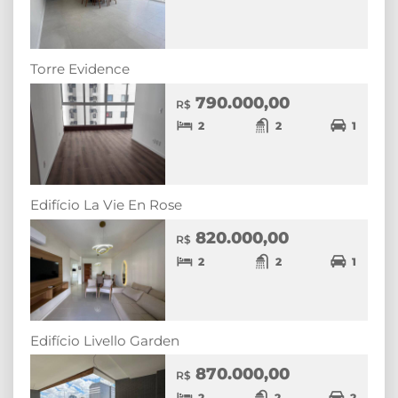
Torre Evidence
790.000,00
R$
2
2
1
Edifício La Vie En Rose
820.000,00
R$
2
2
1
Edifício Livello Garden
870.000,00
R$
2
2
2